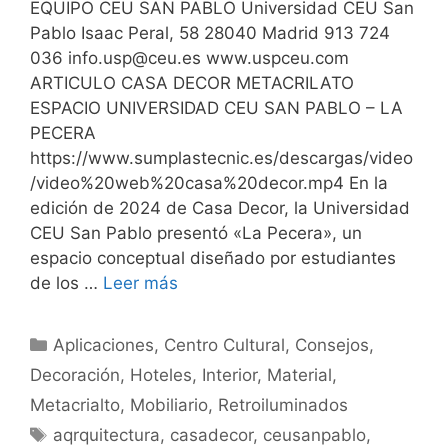
EQUIPO CEU SAN PABLO Universidad CEU San
Pablo Isaac Peral, 58 28040 Madrid 913 724
036
info.usp@ceu.es
www.uspceu.com
ARTICULO CASA DECOR METACRILATO
ESPACIO UNIVERSIDAD CEU SAN PABLO – LA
PECERA
https://www.sumplastecnic.es/descargas/video
/video%20web%20casa%20decor.mp4 En la
edición de 2024 de Casa Decor, la Universidad
CEU San Pablo presentó «La Pecera», un
espacio conceptual diseñado por estudiantes
de los …
Leer más
Aplicaciones
,
Centro Cultural
,
Consejos
,
Decoración
,
Hoteles
,
Interior
,
Material
,
Metacrialto
,
Mobiliario
,
Retroiluminados
aqrquitectura
,
casadecor
,
ceusanpablo
,