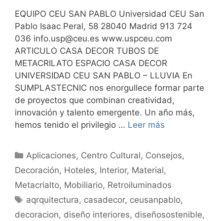
EQUIPO CEU SAN PABLO Universidad CEU San
Pablo Isaac Peral, 58 28040 Madrid 913 724
036
info.usp@ceu.es
www.uspceu.com
ARTICULO CASA DECOR TUBOS DE
METACRILATO ESPACIO CASA DECOR
UNIVERSIDAD CEU SAN PABLO – LLUVIA En
SUMPLASTECNIC nos enorgullece formar parte
de proyectos que combinan creatividad,
innovación y talento emergente. Un año más,
hemos tenido el privilegio …
Leer más
Aplicaciones
,
Centro Cultural
,
Consejos
,
Decoración
,
Hoteles
,
Interior
,
Material
,
Metacrialto
,
Mobiliario
,
Retroiluminados
aqrquitectura
,
casadecor
,
ceusanpablo
,
decoracion
,
diseño interiores
,
diseñosostenible
,