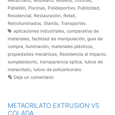
Metacrialto
,
Mobiliario
,
Museos
,
Oficinas
,
Pabellón
,
Piscinas
,
Polideportivo
,
Publicidad
,
Residencial
,
Restauración
,
Retail
,
Retroiluminados
,
Stands
,
Transportes
aplicaciones industriales
,
comparativa de
materiales
,
facilidad de manipulación
,
guia de
compra
,
iluminación
,
materiales plásticos
,
propiedades mecánicas
,
Resistencia al impacto
,
sumplastecnic
,
transparencia optica
,
tubos de
metacrilato
,
tubos de policarbonato
Deja un comentario
METACRILATO EXTRUSION VS
COLADA