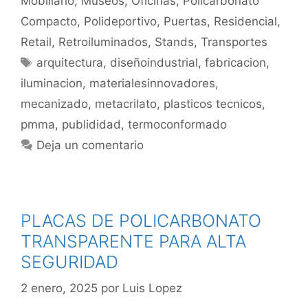
Mobiliario
,
Museos
,
Oficinas
,
Policarbonato
Compacto
,
Polideportivo
,
Puertas
,
Residencial
,
Retail
,
Retroiluminados
,
Stands
,
Transportes
arquitectura
,
diseñoindustrial
,
fabricacion
,
iluminacion
,
materialesinnovadores
,
mecanizado
,
metacrilato
,
plasticos tecnicos
,
pmma
,
publididad
,
termoconformado
Deja un comentario
PLACAS DE POLICARBONATO
TRANSPARENTE PARA ALTA
SEGURIDAD
2 enero, 2025
por
Luis Lopez