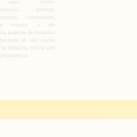
les usos como:
uncios, letreros,
ucción, iluminación,
e interior o de
tica, puertas de muebles
stacando el uso como
la industria óptica por
ransparencia…