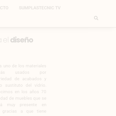
ACTO
SUMPLASTECNIC TV
a el
diseño
es uno de los materiales
 más usados por
ariedad de acabados y
 sustituto del vidrio.
ocimos en los años 70
tidad de muebles que se
stá muy presente en
s gracias a que tiene