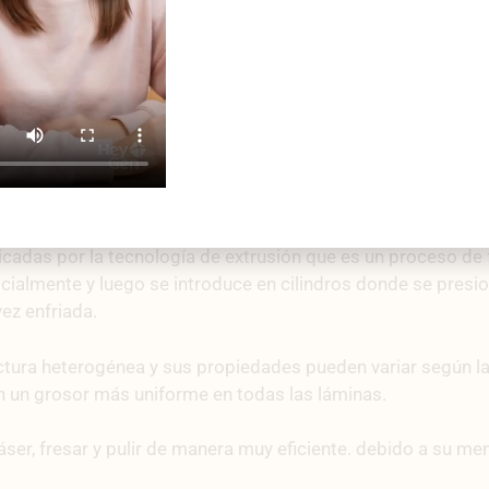
adas por la tecnología de extrusión que es un proceso de f
cialmente y luego se introduce en cilindros donde se presio
ez enfriada.
uctura heterogénea y sus propiedades pueden variar según la
en un grosor más uniforme en todas las láminas.
áser, fresar y pulir de manera muy eficiente.
debido a su men