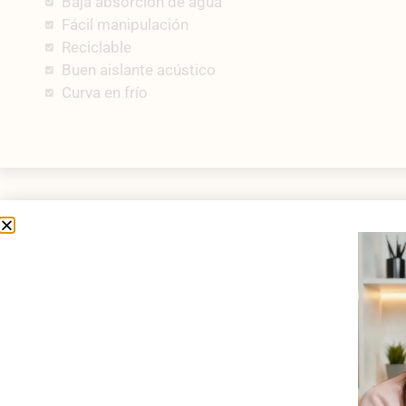
Baja absorción de agua
Fácil manipulación
Reciclable
Buen aislante acústico
Curva en frío
Programa
METACRILATO EXTRUSION
METACRILATO CO