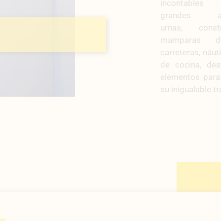
incontab
grandes an
urnas, constr
mamparas d
carreteras, náu
de cocina, de
elementos para 
su inigualable t