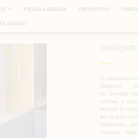
ES
PIEZAS A MEDIDA
PROYECTOS
CONT
ES SOMOS?
Ideal par
El metacrilato 
plásticos
su increíble v
colores y como
Aunque lo con
por la gran can
fabricaron, e
nuestras vida