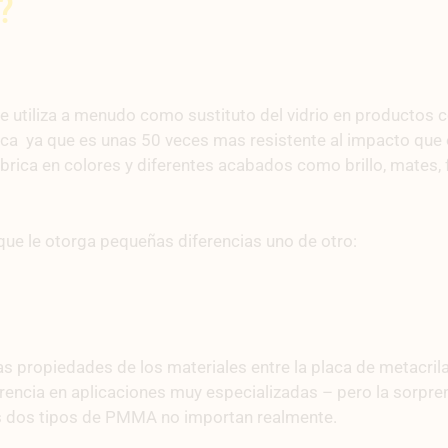
?
Se utiliza a menudo como sustituto del vidrio en productos c
ica ya que es unas 50 veces mas resistente al impacto que 
brica en colores y diferentes acabados como brillo, mates, f
que le otorga pequeñas diferencias uno de otro:
 propiedades de los materiales entre la placa de metacrilato
erencia en aplicaciones muy especializadas – pero la sorpr
 los dos tipos de PMMA no importan realmente.