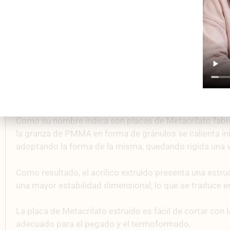
Como su nombre indica son placas de Metacrilato fabric
la granza de PMMA en forma de gránulos se calienta ini
adoptando la forma de la misma, quedando rígida una v
Como resultado, el acrílico extruido presenta una estr
una mayor estabilidad dimensional, lo que se traduce 
La placa de Metacrilato extruido es fácil de cortar con l
adecuado para el pegado y el termoformado.