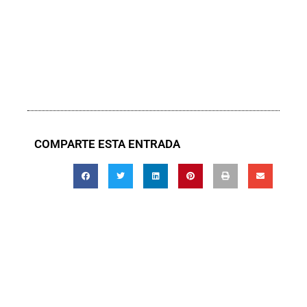
COMPARTE ESTA ENTRADA
Deja un comentario
Lo siento, debes estar
conectado
para
publicar un comentario.