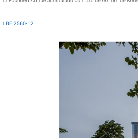
El FounderLAB fue acristalado con LBE de 60 mm de Rode
LBE 2560-12