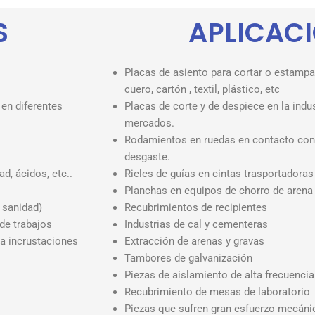
S
APLICAC
Placas de asiento para cortar o estampar 
cuero, cartón , textil, plástico, etc
en diferentes
Placas de corte y de despiece en la indus
mercados.
Rodamientos en ruedas en contacto con
desgaste.
d, ácidos, etc..
Rieles de guías en cintas trasportadoras
Planchas en equipos de chorro de arena
 sanidad)
Recubrimientos de recipientes
de trabajos
Industrias de cal y cementeras
ita incrustaciones
Extracción de arenas y gravas
Tambores de galvanización
Piezas de aislamiento de alta frecuencia
Recubrimiento de mesas de laboratorio
Piezas que sufren gran esfuerzo mecáni